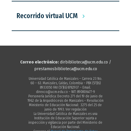
Recorrido virtual UCM
Correo electrónico:
dirbiblioteca@ucm.edu.co /
prestamosbiblioteca@ucm.edu.co
Universidad Católica de Manizales – Carrera 23 No.
60 – 63. Manizales, Caldas, Colombia – PBX (57)(6)
8933050 FAX (57)(6) 8782937 – Email.
direxco@ucm.edu.co – NIT: 890806477-9
Personería Jurídica: Decreto 271 del 19 de junio de
1962 de la Arquidiócesis de Manizales – Resolución
Ministerio de Educación Nacional: 3275 del 25 de
junio de 1993. Ver regulación
La Universidad Católica de Manizales es una
Institución de Educación Superior sujeta a
inspección y vigilancia por parte del Ministerio de
Educación Nacional.