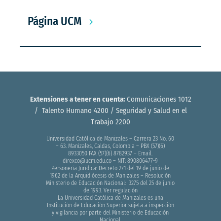
Página UCM
Extensiones a tener en cuenta:
Comunicaciones 1012
/ Talento Humano 4200 / Seguridad y Salud en el
Trabajo 2200
Universidad Católica de Manizales – Carrera 23 No. 60
– 63. Manizales, Caldas, Colombia – PBX (57)(6)
8933050 FAX (57)(6) 8782937 – Email.
direxco@ucm.edu.co – NIT: 890806477-9
Personería Jurídica: Decreto 271 del 19 de junio de
1962 de la Arquidiócesis de Manizales – Resolución
Ministerio de Educación Nacional: 3275 del 25 de junio
de 1993. Ver regulación
La Universidad Católica de Manizales es una
Institución de Educación Superior sujeta a inspección
y vigilancia por parte del Ministerio de Educación
Nacional.