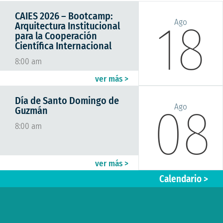
Solicitud desprendible de nómina
CAIES 2026 – Bootcamp:
18
Solicitud soporte de pago Seguridad Social
Ago
Arquitectura Institucional
para la Cooperación
Científica Internacional
8:00 am
ver más >
Día de Santo Domingo de
08
Ago
Guzmán
8:00 am
ver más >
Calendario >