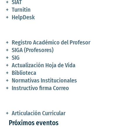
SIAT
Turnitin
HelpDesk
Registro Académico del Profesor
SIGA (Profesores)
SIG
Actualización Hoja de Vida
Biblioteca
Normativas Institucionales
Instructivo firma Correo
Articulación Curricular
Solicitud certificado laboral
Próximos eventos
Solicitud certificado de ingresos y retenciones