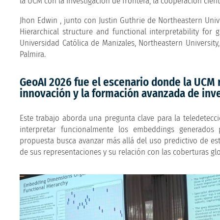
la UCM con la investigación de frontera, la cooperación cientí
Jhon Edwin , junto con Justin Guthrie de Northeastern Unive
Hierarchical structure and functional interpretability for
Universidad Católica de Manizales, Northeastern Universit
Palmira.
GeoAI 2026 fue el escenario donde la UCM r
innovación y la formación avanzada de inv
Este trabajo aborda una pregunta clave para la teledetección
interpretar funcionalmente los embeddings generados
propuesta busca avanzar más allá del uso predictivo de e
de sus representaciones y su relación con las coberturas glob