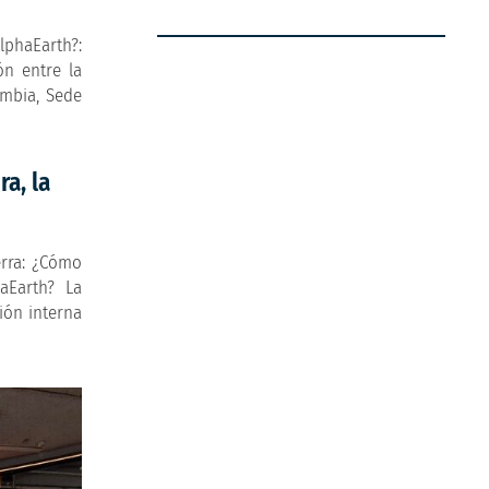
lphaEarth?:
ón entre la
ombia, Sede
a, la
erra: ¿Cómo
aEarth? La
ión interna