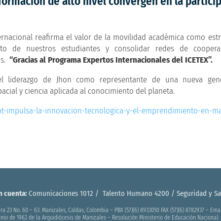
formación de alto nivel convergen en la partici
ernacional reafirma el valor de la movilidad académica como estr
talento de nuestros estudiantes y consolidar redes de cooper
os.
“Gracias al Programa Expertos Internacionales del ICETEX”.
l liderazgo de Jhon como representante de una nueva gen
pacial y ciencia aplicada al conocimiento del planeta.
t-impulsa-la-innovacion-tecnologica-y-el-emprendimiento-en-ma
n cuenta:
Comunicaciones 1012 / Talento Humano 4200 / Seguridad y Sal
ra 23 No. 60 – 63. Manizales, Caldas, Colombia – PBX (57)(6) 8933050 FAX (57)(6) 8782937 – Em
junio de 1962 de la Arquidiócesis de Manizales – Resolución Ministerio de Educación Nacional: 