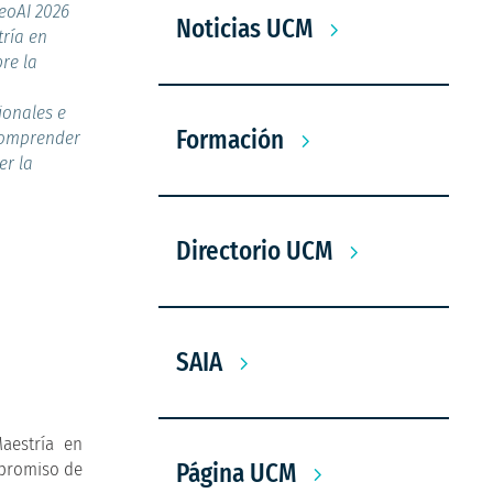
GeoAI 2026
Noticias UCM
tría en
re la
ionales e
Formación
 comprender
er la
Directorio UCM
SAIA
aestría en
mpromiso de
Página UCM