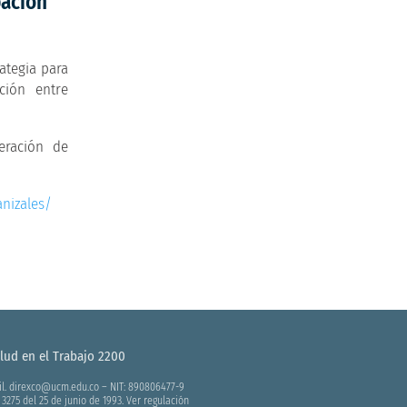
pación
ategia para
ación entre
eración de
nizales/
ud en el Trabajo 2200
ail. direxco@ucm.edu.co – NIT: 890806477-9
3275 del 25 de junio de 1993. Ver regulación