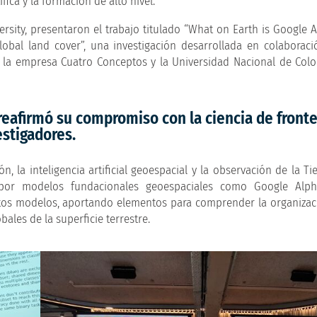
fica y la formación de alto nivel.
rsity, presentaron el trabajo titulado “What on Earth is Google A
 global land cover”, una investigación desarrollada en colaboraci
y, la empresa Cuatro Conceptos y la Universidad Nacional de Col
eafirmó su compromiso con la ciencia de fronter
estigadores.
, la inteligencia artificial geoespacial y la observación de la Ti
 por modelos fundacionales geoespaciales como Google Alph
stos modelos, aportando elementos para comprender la organizac
ales de la superficie terrestre.