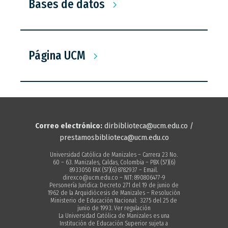
Bases de datos
Página UCM
Correo electrónico:
dirbiblioteca@ucm.edu.co /
prestamosbiblioteca@ucm.edu.co
Universidad Católica de Manizales – Carrera 23 No.
60 – 63. Manizales, Caldas, Colombia – PBX (57)(6)
8933050 FAX (57)(6) 8782937 – Email.
direxco@ucm.edu.co – NIT: 890806477-9
Personería Jurídica: Decreto 271 del 19 de junio de
1962 de la Arquidiócesis de Manizales – Resolución
Ministerio de Educación Nacional: 3275 del 25 de
junio de 1993. Ver regulación
La Universidad Católica de Manizales es una
Institución de Educación Superior sujeta a